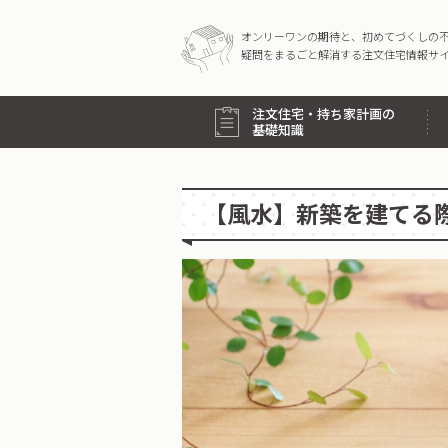
オンリーワンの期待と、初めてづくしの
疑問をまるごと解消する注文住宅情報サ
注文住宅・持ち家計画の
基礎知識
【風水】新築を建てる