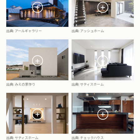
出典:
アールギャラリー
出典:
アッシュホーム
出典:
みえの家作り
出典:
サティスホーム
出典:
サティスホーム
出典:
チェックハウス