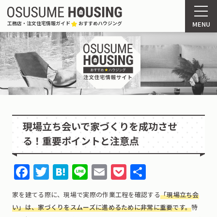
MENU
工務店・注文住宅情報ガイド
おすすめハウジング
現場立ち会いで家づくりを成功させ
る！重要ポイントと注意点
Facebook
Twitter
Hatena
Line
Email
Pocket
共
有
家を建てる際に、現場で実際の作業工程を確認する
「現場立ち会
い」は、家づくりをスムーズに進めるために非常に重要です。
特